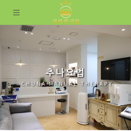
추나요법
CHUNA MANUAL THERAPY